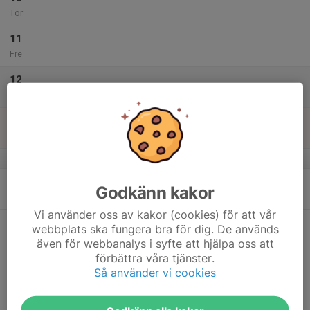
Tor
11
Fre
12
Lör
13
Sön
v.38
14
Godkänn kakor
Mån
Vi använder oss av kakor (cookies) för att vår
15
webbplats ska fungera bra för dig. De används
Tis
även för webbanalys i syfte att hjälpa oss att
förbättra våra tjänster.
16
Så använder vi cookies
Ons
17