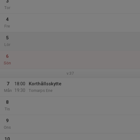
3
Tor
4
Fre
5
Lör
6
Sön
v.37
7
18:00
Korthållsskytte
19:30
Mån
Tomarps Ene
8
Tis
9
Ons
10