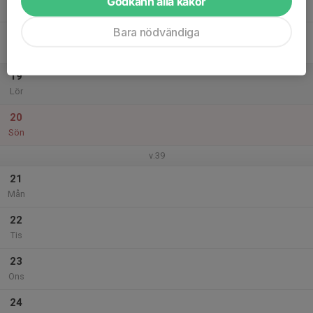
Godkänn alla kakor
Tor
Bara nödvändiga
18
Fre
19
Lör
20
Sön
v.39
21
Mån
22
Tis
23
Ons
24