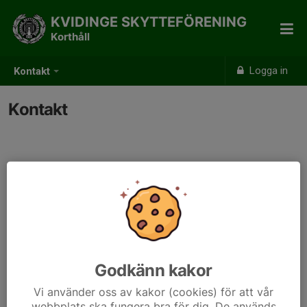
KVIDINGE SKYTTEFÖRENING
Korthåll
Logga in
Kontakt
Kontakt
Godkänn kakor
Vi använder oss av kakor (cookies) för att vår
webbplats ska fungera bra för dig. De används