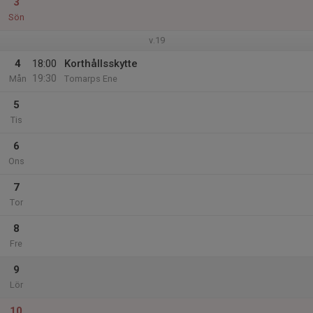
3
Sön
v.19
4
18:00
Korthållsskytte
19:30
Mån
Tomarps Ene
5
Tis
6
Ons
7
Tor
8
Fre
9
Lör
10