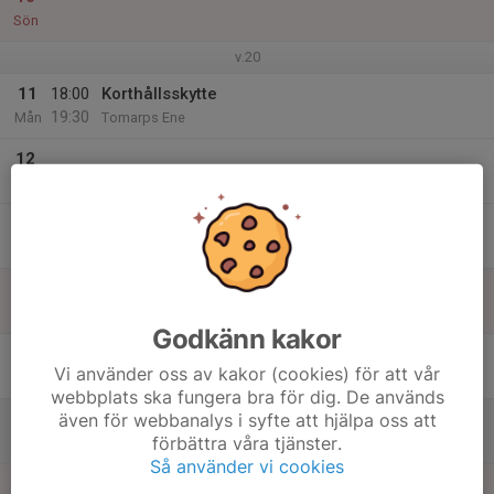
Sön
v.20
11
18:00
Korthållsskytte
19:30
Mån
Tomarps Ene
12
Tis
13
Ons
14
Tor
Godkänn kakor
15
Vi använder oss av kakor (cookies) för att vår
Fre
webbplats ska fungera bra för dig. De används
även för webbanalys i syfte att hjälpa oss att
16
förbättra våra tjänster.
Lör
Så använder vi cookies
17