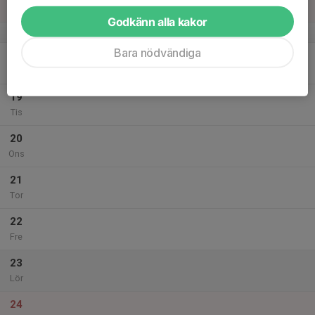
Sön
Godkänn alla kakor
v.21
Bara nödvändiga
18
18:00
Korthållsskytte
19:30
Mån
Tomarps Ene
19
Tis
20
Ons
21
Tor
22
Fre
23
Lör
24