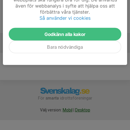
även för webbanalys i syfte att hjälpa oss att
förbättra våra tjänster.
Så använder vi cookies
Tidigare nyheter
Godkänn alla kakor
Ändrad träningsdag v 32
1 aug 2023
0
Bara nödvändiga
För
smarta
idrottsföreningar
Välj version:
Mobil
|
Desktop