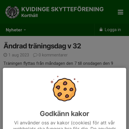
KVIDINGE SKYTTEFÖRENING
Korthåll
Logga in
Nyheter
Ändrad träningsdag v 32
1 aug 2023
0 kommentarer
Träningen flyttas från måndagen den 7 till onsdagen den 9
augusti.
Detta då ett filmteam kommer att ha filminspelning nere i
Tomarps Ene måndagen den 7 augusti.
Dela nyhet
Godkänn kakor
Kommentarer
Vi använder oss av kakor (cookies) för att vår
webbplats ska fungera bra för dig. De används