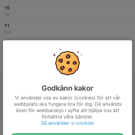
10
Tis
11
Ons
12
Tor
13
Fre
14
Lör
Godkänn kakor
15
Vi använder oss av kakor (cookies) för att vår
webbplats ska fungera bra för dig. De används
Sön
även för webbanalys i syfte att hjälpa oss att
v.25
förbättra våra tjänster.
Så använder vi cookies
16
18:00
Korthållsskytte (50 m)
20:00
Mån
Tomarps Ene