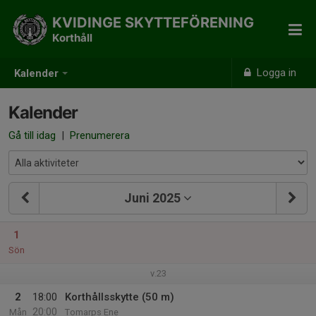
KVIDINGE SKYTTEFÖRENING
Korthåll
Logga in
Kalender
Kalender
Gå till idag
|
Prenumerera
Juni 2025
1
Sön
v.23
2
18:00
Korthållsskytte (50 m)
20:00
Mån
Tomarps Ene