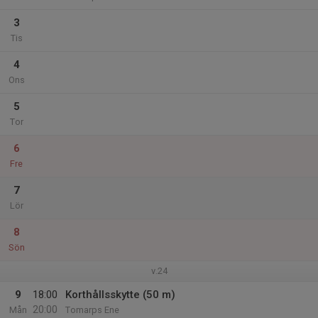
3
Tis
4
Ons
5
Tor
6
Fre
7
Lör
8
Sön
v.24
9
18:00
Korthållsskytte (50 m)
20:00
Mån
Tomarps Ene