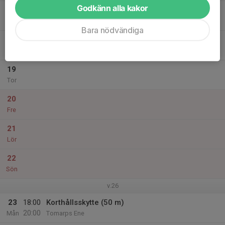
Godkänn alla kakor
17
Tis
Bara nödvändiga
18
Ons
19
Tor
20
Fre
21
Lör
22
Sön
v.26
23
18:00
Korthållsskytte (50 m)
20:00
Mån
Tomarps Ene