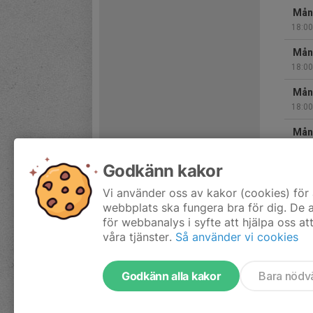
Mån
18:00
Mån
18:00
Mån
18:00
Mån
18:00
Godkänn kakor
Mån
18:00
Vi använder oss av kakor (cookies) för 
webbplats ska fungera bra för dig. De
Hela 
för webbanalys i syfte att hjälpa oss at
våra tjänster.
Så använder vi cookies
Godkänn alla kakor
Bara nödv
Tjäna pengar till föreningen