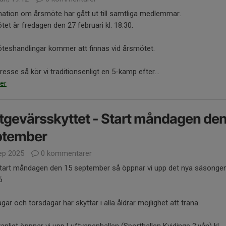
ation om årsmöte har gått ut till samtliga medlemmar.
et är fredagen den 27 februari kl. 18.30.
teshandlingar kommer att finnas vid årsmötet.
tresse så kör vi traditionsenligt en 5-kamp efter...
er
tgevärsskyttet - Start måndagen den
ptember
ep 2025
0 kommentarer
tart måndagen den 15 september så öppnar vi upp det nya säsonge
6
ar och torsdagar har skyttar i alla åldrar möjlighet att träna.
nligt öppnar vi upp Luftvapenhallen (Sporthallen Kvidinge 2:vån) kl....