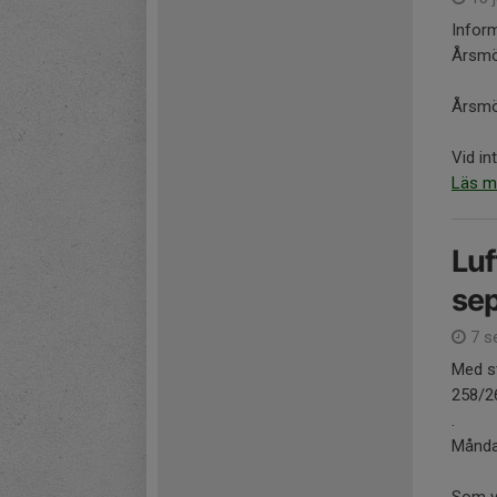
Inform
Årsmöt
Årsmö
Vid in
Läs m
Luf
se
7 s
Med s
258/2
.
Måndag
Som va