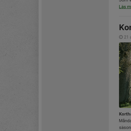
Läs m
Kor
21 
Korth
Måndag
säson