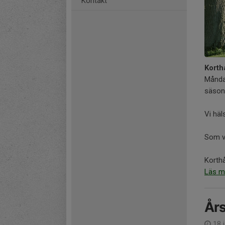
Kontakt
Korth
Månda
säson
Vi häl
Som va
Korthå
Läs m
År
18 j