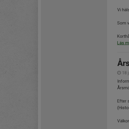
Vi häl
Som va
Korthå
Läs m
År
18 
Inform
Årsmöt
Efter 
(Histo
Välko