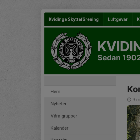
Kvidinge Skytteförening
Luftgevär
K
KVIDI
Sedan 190
Kor
Hem
9 m
Nyheter
Våra grupper
Kalender