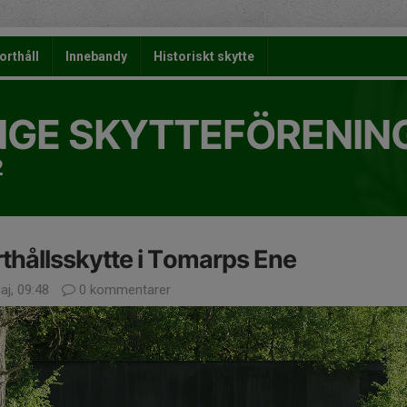
orthåll
Innebandy
Historiskt skytte
NGE SKYTTEFÖRENIN
2
thållsskytte i Tomarps Ene
aj, 09:48
0 kommentarer