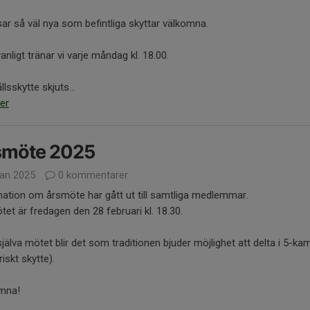
sar så väl nya som befintliga skyttar välkomna.
nligt tränar vi varje måndag kl. 18.00.
llsskytte skjuts...
er
smöte 2025
jan 2025
0 kommentarer
ation om årsmöte har gått ut till samtliga medlemmar.
et är fredagen den 28 februari kl. 18.30.
själva mötet blir det som traditionen bjuder möjlighet att delta i 5-k
riskt skytte).
mna!