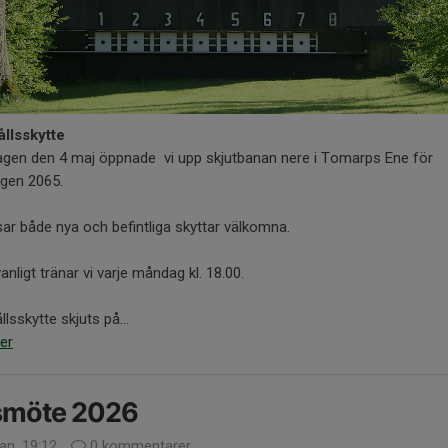
ållsskytte
gen den 4 maj öppnade vi upp skjutbanan nere i Tomarps Ene för
gen 2065.
sar både nya och befintliga skyttar välkomna.
nligt tränar vi varje måndag kl. 18.00.
llsskytte skjuts på...
er
smöte 2026
an, 19:12
0 kommentarer