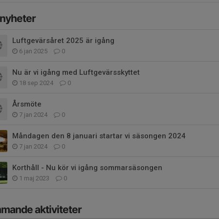
 nyheter
Luftgevärsåret 2025 är igång
6 jan 2025
0
Nu är vi igång med Luftgevärsskyttet
18 sep 2024
0
Årsmöte
7 jan 2024
0
Måndagen den 8 januari startar vi säsongen 2024
7 jan 2024
0
Korthåll - Nu kör vi igång sommarsäsongen
1 maj 2023
0
mande aktiviteter