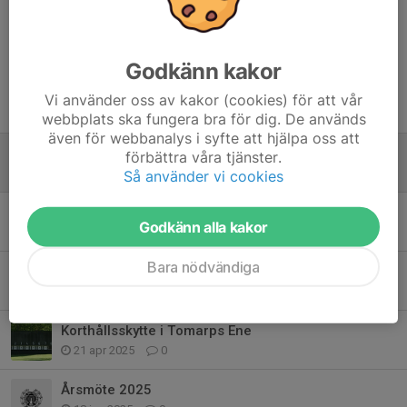
Dela nyhet
Godkänn kakor
Vi använder oss av kakor (cookies) för att vår
Tidigare nyheter
webbplats ska fungera bra för dig. De används
även för webbanalys i syfte att hjälpa oss att
Korthållsskytte i Tomarps Ene
förbättra våra tjänster.
9 maj, 09:48
0
Så använder vi cookies
Årsmöte 2026
Godkänn alla kakor
18 jan, 19:12
0
Bara nödvändiga
Luftgevärsskyttet - Start måndagen den 15 september
7 sep 2025
0
Korthållsskytte i Tomarps Ene
21 apr 2025
0
Årsmöte 2025