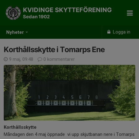
KVIDINGE SKYTTEFÖRENING
Sedan 1902
Logga in
Nyheter
Korthållsskytte i Tomarps Ene
9 maj, 09:48
0 kommentarer
Korthållsskytte
Måndagen den 4 maj öppnade vi upp skjutbanan nere i Tomarps