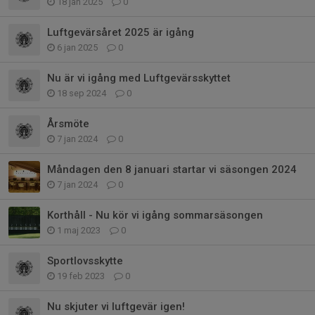
18 jan 2025
0
Luftgevärsåret 2025 är igång
6 jan 2025
0
Nu är vi igång med Luftgevärsskyttet
18 sep 2024
0
Årsmöte
7 jan 2024
0
Måndagen den 8 januari startar vi säsongen 2024
7 jan 2024
0
Korthåll - Nu kör vi igång sommarsäsongen
1 maj 2023
0
Sportlovsskytte
19 feb 2023
0
Nu skjuter vi luftgevär igen!