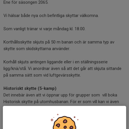
Ene för säsongen 2065.
Vi hälsar både nya och befintliga skyttar välkomna.
Som vanligt tränar vi varje måndag kl. 18.00.
Korthållsskytte skjuts på 50 m banan och är samma typ av
skytte som skidskyttarna använder.
Korhåll skjuts antingen liggande eller i en ställningsserie
ligg/knä/stå. Vi anordnar även så att det går att skjuta sittande
på samma sätt som vid luftgevärsskytte.
Historiskt skytte (5-kamp)
Det innebär även att vi öppnar upp för grupper som vill boka
Historisk skytte på utomhusbanan. För er som vill kan vi även
under sommaren arrangera Historiskt skytte i luftvapenhallen
Välkomna!