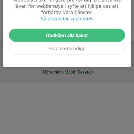
Anmälan är öppen för gruppens medlemmar.
Logga in här
även för webbanalys i syfte att hjälpa oss att
förbättra våra tjänster.
Så använder vi cookies
Godkänn alla kakor
Bara nödvändiga
För
smarta
idrottsföreningar
Välj version:
Mobil
|
Desktop