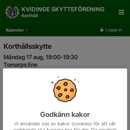
KVIDINGE SKYTTEFÖRENING
Korthåll
Logga in
Kalender
Korthållsskytte
Måndag 17 aug, 18:00-19:30
Tomarps Ene
Samling: 18:00
Karta
Ingen föranmälan krävs. Ni är välkomna direkt ner till
banan.
Godkänn kakor
Vi använder oss av kakor (cookies) för att vår
webbplats ska fungera bra för dig. De används