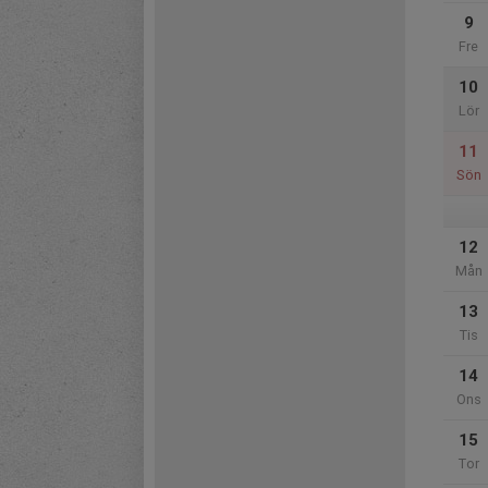
9
Fre
10
Lör
11
Sön
12
Mån
13
Tis
14
Ons
15
Tor