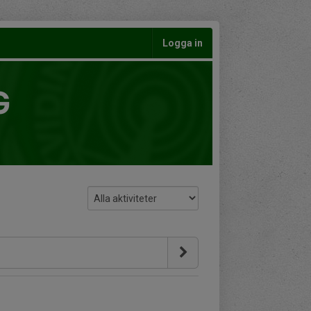
Logga in
G