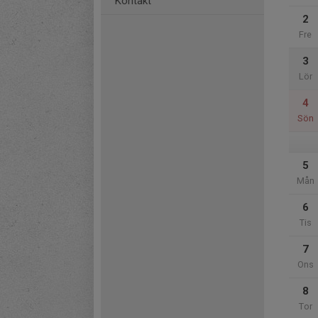
Kontakt
2
Fre
3
Lör
4
Sön
5
Mån
6
Tis
7
Ons
8
Tor