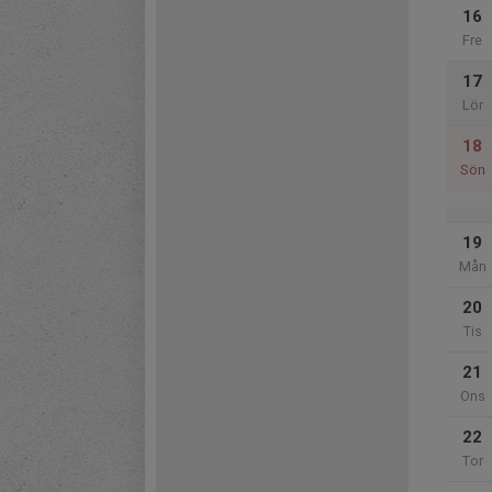
16
Fre
17
Lör
18
Sön
19
Mån
20
Tis
21
Ons
22
Tor