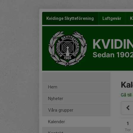
Kvidinge Skytteförening
Luftgevär
K
KVIDI
Sedan 190
Ka
Hem
Gå till
Nyheter
Våra grupper
Kalender
1
Tor