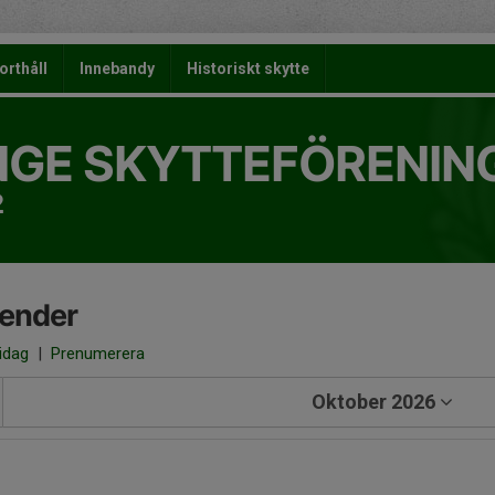
orthåll
Innebandy
Historiskt skytte
NGE SKYTTEFÖRENIN
2
lender
 idag
|
Prenumerera
Oktober 2026