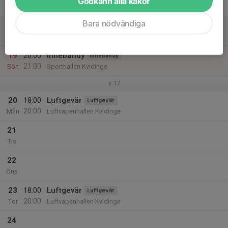
Godkänn alla kakor
Fre
Bara nödvändiga
18
Lör
19
20:00
Innebandy
Innebandy
21:00
Sön
Sporthallen Kvidinge
v.17
20
18:00
Luftgevär
Luftgevär
20:00
Mån
Luftvapenhallen Kvidinge
21
Tis
22
Ons
23
18:00
Luftgevär
Luftgevär
20:00
Tor
Luftvapenhallen Kvidinge
24