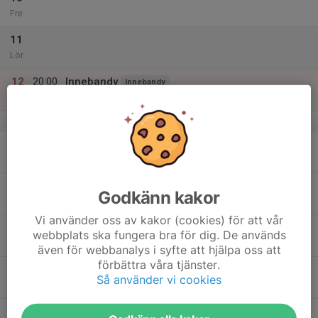
Fre
11
Lör
12
20:00
Innebandy
Innebandy
21:00
Sön
Sporthallen Kvidinge
v.16
13
18:00
Luftgevär
Luftgevär
20:00
Mån
Luftvapenhallen Kvidinge
14
Godkänn kakor
Tis
Vi använder oss av kakor (cookies) för att vår
15
webbplats ska fungera bra för dig. De används
Ons
även för webbanalys i syfte att hjälpa oss att
förbättra våra tjänster.
16
18:00
Luftgevär
Luftgevär
Så använder vi cookies
20:00
Tor
Luftvapenhallen Kvidinge
17