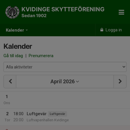
KVIDINGE SKYTTEFÖRENING
Sedan 1902
Logga in
Kalender
Kalender
Gå till idag
|
Prenumerera
April 2026
1
Ons
2
18:00
Luftgevär
Luftgevär
20:00
Tor
Luftvapenhallen Kvidinge