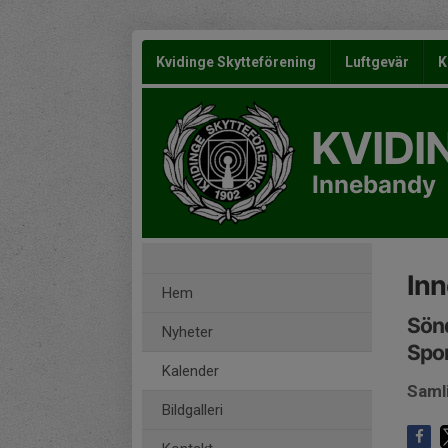
Kvidinge Skytteförening
Luftgevär
K
KVIDI
Innebandy
In
Hem
Sönd
Nyheter
Spor
Kalender
Saml
Bildgalleri