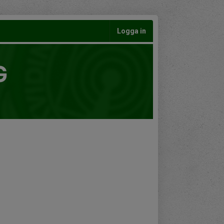
Logga in
G